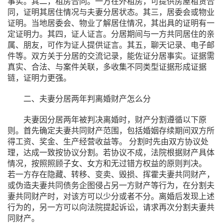
事实。其二，租房合同。一方在外租房，可提供房屋租赁合
同，证明其居住情况与夫妻分居状态。其三，居委会或物业
证明。当地居委会、物业了解居住情况，其出具的证明有一
定证明力。其四，证人证言。分居期间与一方共同居住的亲
属、朋友，可作为证人提供证言。其五，聊天记录、电子邮
件等。双方关于分居的交流记录，能佐证分居事实。证据需
真实、合法、与案件关联，多收集不同类型证据形成证据
链，证明力更强。
二、夫妻分居两年判离婚财产怎么分
夫妻因分居两年被判决离婚时，财产分割遵循以下原
则。首先确定夫妻共同财产范围，包括婚姻存续期间双方所
得工资、奖金、生产经营收益等。 分割时先由双方协议处
理，达成一致按协议分割。若协议不成，法院根据财产具体
情况，按照照顾子女、女方和无过错方权益的原则判决。
若一方存在隐藏、转移、变卖、毁损、挥霍夫妻共同财产，
或伪造夫妻共同债务企图侵占另一方财产等行为，在分割夫
妻共同财产时，对该方可以少分或者不分。离婚后发现上述
行为的，另一方可以向法院提起诉讼，请求再次分割夫妻共
同财产。